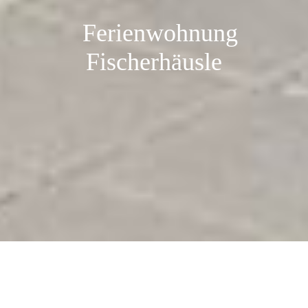
Ferienwohnung
Fischerhäusle
Impressum
Angaben gem. § 5 TMG:
Hans-Peter Zähringer
Hauptstr. 51